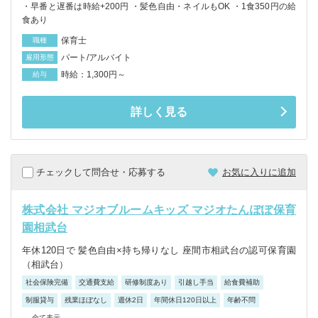
・早番と遅番は時給+200円 ・髪色自由・ネイルもOK ・1食350円の給
食あり
保育士
職種
パート/アルバイト
雇用形態
時給：1,300円～
給与
詳しく見る
チェックして問合せ・応募する
お気に入りに追加
株式会社 マジオブルームキッズ マジオたんぽぽ保育
園相武台
年休120日で 髪色自由×持ち帰りなし 座間市相武台の認可保育園
（相武台）
社会保険完備
交通費支給
研修制度あり
引越し手当
給食費補助
制服貸与
残業ほぼなし
週休2日
年間休日120日以上
年齢不問
...全て表示