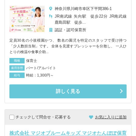
神奈川県川崎市幸区下平間386-1
JR南武線 矢向駅 徒歩22分 JR南武線
鹿島田駅 徒歩...
認証・認可保育所
定員30名の小規模園かつ、 数名の園児を特定のスタッフで受け持つ
「少人数担当制」です。 全体を見渡すプレッシャーを分散し、 一人ひ
とりの検温や食事介助...
保育士
職種
パート/アルバイト
雇用形態
時給：1,300円～
給与
詳しく見る
チェックして問合せ・応募する
お気に入りに追加
株式会社 マジオブルームキッズ マジオたんぽぽ保育