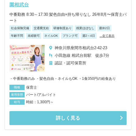
園相武台
中番勤務 8:30～17:30 髪色自由×持ち帰りなし 26年8月〜保育士パ
ート
社会保険完備
交通費支給
研修制度あり
残業ほぼなし
週休2日
年齢不問
未経験可
ネイルOK
ブランク可
週2～4日
...全て表示
神奈川県座間市相武台2-42-23
小田急線 相武台前駅 徒歩7分
認証・認可保育所
・中番勤務のみ ・髪色自由・ネイルもOK ・1食350円の給食あり
保育士
職種
パート/アルバイト
雇用形態
時給：1,300円～
給与
詳しく見る