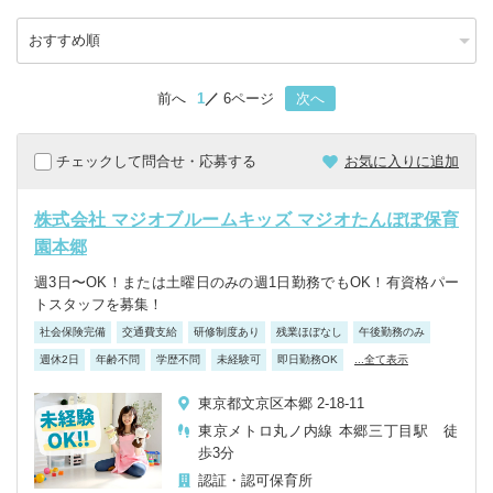
前へ
1
6ページ
次へ
チェックして問合せ・応募する
お気に入りに追加
株式会社 マジオブルームキッズ マジオたんぽぽ保育
園本郷
週3日〜OK！または土曜日のみの週1日勤務でもOK！有資格パー
トスタッフを募集！
社会保険完備
交通費支給
研修制度あり
残業ほぼなし
午後勤務のみ
週休2日
年齢不問
学歴不問
未経験可
即日勤務OK
...全て表示
東京都文京区本郷 2-18-11
東京メトロ丸ノ内線 本郷三丁目駅 徒
歩3分
認証・認可保育所