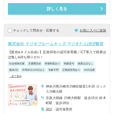
詳しく見る
チェックして問合せ・応募する
お気に入りに追加
株式会社 マジオブルームキッズ マジオたんぽぽ観音
【髪色&ネイル自由♪】定員60名の認可保育園／ICT導入で残業ほ
ぼ無し&持ち帰りゼロ！
社会保険完備
交通費支給
研修制度あり
制服貸与
残業ほぼなし
週休2日
年間休日120日以上
年齢不問
正職員登用あり
40代活躍
...全て表示
神奈川県川崎市川崎区観音1-8-20 ロック
ス川崎大師
京急大師線 川崎大師駅 徒歩15分 鈴木
町駅 徒歩18分...
認証・認可保育所