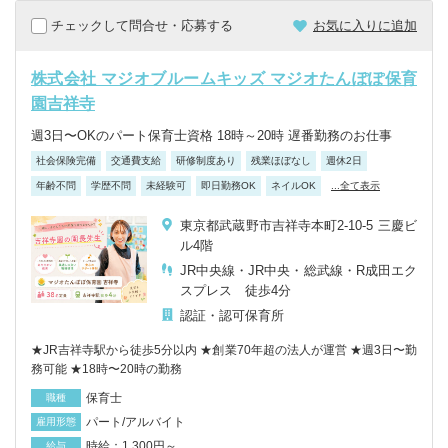
チェックして問合せ・応募する
お気に入りに追加
株式会社 マジオブルームキッズ マジオたんぽぽ保育
園吉祥寺
週3日〜OKのパート保育士資格 18時～20時 遅番勤務のお仕事
社会保険完備
交通費支給
研修制度あり
残業ほぼなし
週休2日
年齢不問
学歴不問
未経験可
即日勤務OK
ネイルOK
...全て表示
東京都武蔵野市吉祥寺本町2-10-5 三慶ビ
ル4階
JR中央線・JR中央・総武線・R成田エク
スプレス 徒歩4分
認証・認可保育所
★JR吉祥寺駅から徒歩5分以内 ★創業70年超の法人が運営 ★週3日〜勤
務可能 ★18時〜20時の勤務
保育士
職種
パート/アルバイト
雇用形態
時給：1,300円～
給与