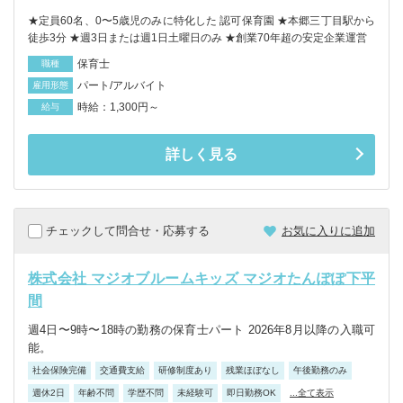
★定員60名、0〜5歳児のみに特化した 認可保育園 ★本郷三丁目駅から
徒歩3分 ★週3日または週1日土曜日のみ ★創業70年超の安定企業運営
保育士
職種
パート/アルバイト
雇用形態
時給：1,300円～
給与
詳しく見る
チェックして問合せ・応募する
お気に入りに追加
株式会社 マジオブルームキッズ マジオたんぽぽ下平
間
週4日〜9時〜18時の勤務の保育士パート 2026年8月以降の入職可
能。
社会保険完備
交通費支給
研修制度あり
残業ほぼなし
午後勤務のみ
週休2日
年齢不問
学歴不問
未経験可
即日勤務OK
...全て表示