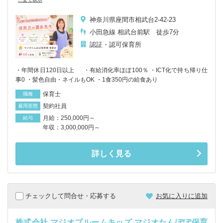
神奈川県座間市相武台2-42-23
小田急線 相武台前駅 徒歩7分
認証・認可保育所
・年間休日120日以上 ・有給消化率ほぼ100％ ・ICT化で持ち帰り仕
事0 ・髪色自由・ネイルもOK ・1食350円の給食あり
保育士
職種
契約社員
雇用形態
月給：250,000円～
給与
年収：3,000,000円～
詳しく見る
チェックして問合せ・応募する
お気に入りに追加
株式会社 マジオブルームキッズ マジオたんぽぽ保育