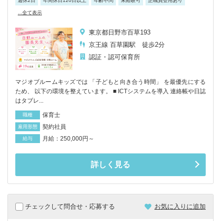
週休2日
年間休日120日以上
年齢不問
未経験可
正職員登用あり
...全て表示
東京都日野市百草193
京王線 百草園駅 徒歩2分
認証・認可保育所
マジオブルームキッズでは 「子どもと向き合う時間」 を最優先にする
ため、 以下の環境を整えています。 ■ ICTシステムを導入 連絡帳や日誌
はタブレ...
保育士
職種
契約社員
雇用形態
月給：250,000円～
給与
詳しく見る
チェックして問合せ・応募する
お気に入りに追加