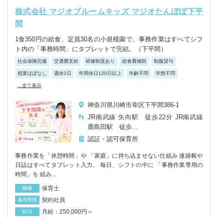
株式会社 マジオブルームキッズ マジオたんぽぽ下平
間
1食350円の給食、定員30名の小規模園で、事務作業はすべてシフ
ト内の「事務時間」にタブレットで完結。（下平間）
社会保険完備
交通費支給
研修制度あり
給食費補助
制服貸与
残業ほぼなし
週休2日
年間休日120日以上
年齢不問
学歴不問
...全て表示
神奈川県川崎市幸区下平間386-1
JR南武線 矢向駅 徒歩22分 JR南武線
鹿島田駅 徒歩...
認証・認可保育所
事務作業を「休憩時間」や 「家庭」に持ち込ませない仕組み 連絡帳や
日誌はすべてタブレット入力。 毎日、シフトの中に 「事務作業専用の
時間」を 組み...
保育士
職種
契約社員
雇用形態
月給：250,000円～
給与