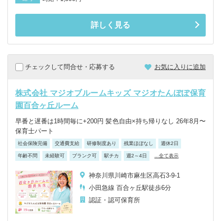
詳しく見る
チェックして問合せ・応募する
お気に入りに追加
株式会社 マジオブルームキッズ マジオたんぽぽ保育
園百合ヶ丘ルーム
早番と遅番は1時間毎に+200円 髪色自由×持ち帰りなし 26年8月〜
保育士パート
社会保険完備
交通費支給
研修制度あり
残業ほぼなし
週休2日
年齢不問
未経験可
ブランク可
駅チカ
週2～4日
...全て表示
神奈川県川崎市麻生区高石3-9-1
小田急線 百合ヶ丘駅徒歩6分
認証・認可保育所