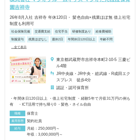
園吉祥寺
26年8月入社 吉祥寺 年休120日・ 髪色自由×残業ほぼ無 借上社宅
制度も利用可
社会保険完備
交通費支給
住宅手当
研修制度あり
給食費補助
制服貸与
残業ほぼなし
週休2日
年間休日120日以上
年齢不問
...全て表示
東京都武蔵野市吉祥寺本町2-10-5 三慶ビ
ル4階
JR中央線・JR中央・総武線・R成田エク
スプレス 徒歩4分
認証・認可保育所
・年間休日120日以上 ・借上社宅制度 ・経験5年で月収31万円の例も
有 ・ICT活用で持ち帰り0 ・髪色・ネイル自由
保育士
職種
契約社員
雇用形態
月給：250,000円～
給与
年収：3,000,000円～