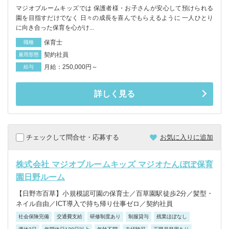
マジオブルームキッズでは 保護者様・お子さんが安心して預けられる
園を目指すだけでなく 日々の成長を喜んでもらえるように 一人ひとり
に向き合った保育を心がけ...
保育士
職種
契約社員
雇用形態
月給：250,000円～
給与
詳しく見る
チェックして問合せ・応募する
お気に入りに追加
株式会社 マジオブルームキッズ マジオたんぽぽ保育
園日野ルーム
【日野市百草】小規模認可園の保育士／百草園駅徒歩2分／髪型・
ネイル自由／ICT導入で持ち帰り仕事ゼロ／契約社員
社会保険完備
交通費支給
研修制度あり
制服貸与
残業ほぼなし