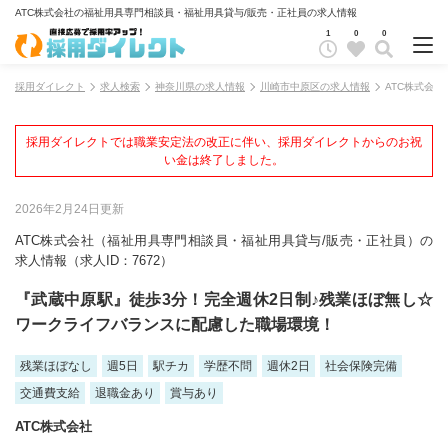
ATC株式会社の福祉用具専門相談員・福祉用具貸与/販売・正社員の求人情報
1
0
0
採用ダイレクト
求人検索
神奈川県の求人情報
川崎市中原区の求人情報
ATC株式会
採用ダイレクトでは職業安定法の改正に伴い、採用ダイレクトからのお祝
い金は終了しました。
2026年2月24日更新
ATC株式会社（福祉用具専門相談員・福祉用具貸与/販売・正社員）の
求人情報（求人ID：7672）
『武蔵中原駅』徒歩3分！完全週休2日制♪残業ほぼ無し☆
ワークライフバランスに配慮した職場環境！
残業ほぼなし
週5日
駅チカ
学歴不問
週休2日
社会保険完備
交通費支給
退職金あり
賞与あり
ATC株式会社