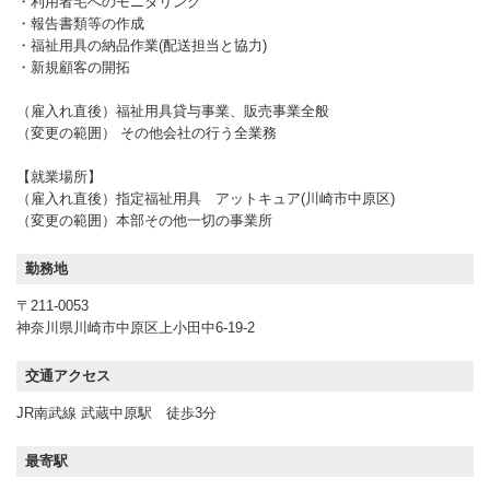
・利用者宅へのモニタリング
・報告書類等の作成
・福祉用具の納品作業(配送担当と協力)
・新規顧客の開拓
（雇入れ直後）福祉用具貸与事業、販売事業全般
（変更の範囲） その他会社の行う全業務
【就業場所】
（雇入れ直後）指定福祉用具 アットキュア(川崎市中原区)
（変更の範囲）本部その他一切の事業所
勤務地
〒211-0053
神奈川県川崎市中原区上小田中6-19-2
交通アクセス
JR南武線 武蔵中原駅 徒歩3分
最寄駅