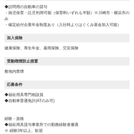
◆訪問用の自動車の貸与
・病児保育・託児利用可能（保育料いずれも半額）※川崎市・横浜市の
み
・確定給付企業年金制度あり（入社時よりはぐくみ基金加入可能）
加入保険
健康保険、厚生年金、雇用保険、労災保険
受動喫煙防止措置
敷地内禁煙
応募条件
◆福祉用具専門相談員
◆自動車普通免許(ATのみ可)
経験・資格
◆福祉用具貸与事業所での勤務経験者優遇
※ 経験3年以上、歓迎