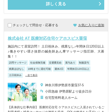
詳しく見る
チェックして問合せ・応募する
お気に入りに追加
株式会社 AT 医療対応住宅ケアホスピス粟窪
施設内にて居室訪問！ 土日祝休み、残業なし♪年間休日120日以上
♪働きやすい環さ抜群の鍼灸師あん摩マッサージ指圧師、大募
集！！
訪問マッサージ
社会保険完備
交通費支給
賞与あり
制服貸与
残業ほぼなし
18時までに退社可能
週休2日
年間休日120日以上
土日祝休み
...全て表示
神奈川県伊勢原市粟窪37-5
小田急線 伊勢原駅より徒歩21分
住宅型有料老人ホーム
【具体的な仕事内容】 医療対応住宅 ケアホスピスに入居されているご
利用者様へ鍼灸マッサージの施術を提供、QOLの維持をお手伝いしま