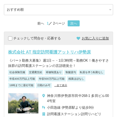
前へ
1
2ページ
次へ
チェックして問合せ・応募する
お気に入りに追加
株式会社 AT 指定訪問看護アットリハ伊勢原
《パート勤務大募集》週1日～・1日3時間～勤務OK！働きやすさ
抜群の訪問看護ステーションの言語聴覚士！
社会保険完備
交通費支給
研修制度あり
制服貸与
転居を伴う転勤なし
年収400万円以上可能
年収500万円以上可能
残業ほぼなし
18時までに退社可能
日勤のみ可
...全て表示
神奈川県伊勢原市田中268-1 多田ビル00
4号室
小田急線 伊勢原駅より徒歩9分
訪問看護ステーション
訪問リハビリ