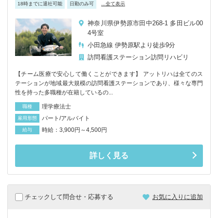
18時までに退社可能
日勤のみ可
...全て表示
神奈川県伊勢原市田中268-1 多田ビル00
4号室
小田急線 伊勢原駅より徒歩9分
訪問看護ステーション
訪問リハビリ
【チーム医療で安心して働くことができます】 アットリハは全てのス
テーションが地域最大規模の訪問看護ステーションであり、様々な専門
性を持った多職種が在籍しているの...
理学療法士
職種
パート/アルバイト
雇用形態
時給：3,900円～4,500円
給与
詳しく見る
チェックして問合せ・応募する
お気に入りに追加