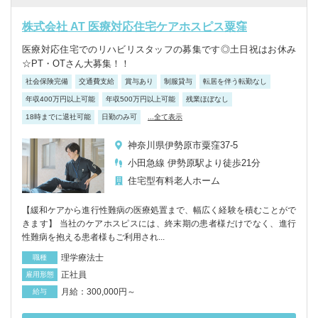
株式会社 AT 医療対応住宅ケアホスピス粟窪
医療対応住宅でのリハビリスタッフの募集です◎土日祝はお休み
☆PT・OTさん大募集！！
社会保険完備
交通費支給
賞与あり
制服貸与
転居を伴う転勤なし
年収400万円以上可能
年収500万円以上可能
残業ほぼなし
18時までに退社可能
日勤のみ可
...全て表示
神奈川県伊勢原市粟窪37-5
小田急線 伊勢原駅より徒歩21分
住宅型有料老人ホーム
【緩和ケアから進行性難病の医療処置まで、幅広く経験を積むことがで
きます】 当社のケアホスピスには、終末期の患者様だけでなく、進行
性難病を抱える患者様もご利用され...
理学療法士
職種
正社員
雇用形態
月給：300,000円～
給与