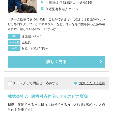
小田急線 伊勢原駅より徒歩21分
住宅型有料老人ホーム
【チーム医療で安心して働くことができます】 施設には看護師やリハ
ビリ専門スタッフ、ケアマネジャーなど、様々な専門性を持った多職種
が多数在籍しているので、わからな...
介護職 ヘルパー
職種
正社員
雇用形態
月給：200,247円～
給与
詳しく見る
チェックして問合せ・応募する
お気に入りに追加
株式会社 AT 医療対応住宅ケアホスピス粟窪
日勤・夜勤できる方土日祝に勤務できる方、大歓迎♪稼ぎたい方必
見のお仕事です!