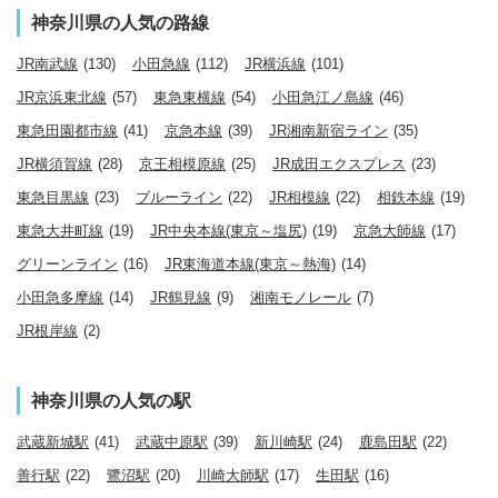
神奈川県の人気の路線
JR南武線
(130)
小田急線
(112)
JR横浜線
(101)
JR京浜東北線
(57)
東急東横線
(54)
小田急江ノ島線
(46)
東急田園都市線
(41)
京急本線
(39)
JR湘南新宿ライン
(35)
JR横須賀線
(28)
京王相模原線
(25)
JR成田エクスプレス
(23)
東急目黒線
(23)
ブルーライン
(22)
JR相模線
(22)
相鉄本線
(19)
東急大井町線
(19)
JR中央本線(東京～塩尻)
(19)
京急大師線
(17)
グリーンライン
(16)
JR東海道本線(東京～熱海)
(14)
小田急多摩線
(14)
JR鶴見線
(9)
湘南モノレール
(7)
JR根岸線
(2)
神奈川県の人気の駅
武蔵新城駅
(41)
武蔵中原駅
(39)
新川崎駅
(24)
鹿島田駅
(22)
善行駅
(22)
鷺沼駅
(20)
川崎大師駅
(17)
生田駅
(16)