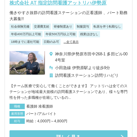
株式会社 AT 指定訪問看護アットリハ伊勢原
働きやすさ抜群の訪問看護ステーションの正看護師 、パート勤務
大募集!!
社会保険完備
交通費支給
研修制度あり
制服貸与
転居を伴う転勤なし
年収400万円以上可能
年収500万円以上可能
残業ほぼなし
18時までに退社可能
日勤のみ可
...全て表示
神奈川県伊勢原市田中268-1 多田ビル00
4号室
小田急線 伊勢原駅より徒歩9分
訪問看護ステーション
訪問リハビリ
【チーム医療で安心して働くことができます】 アットリハは全てのス
テーションが地域最大規模の訪問看護ステーションであり、様々な専門
性を持った多職種が在籍しているの...
看護師 准看護師
職種
パート/アルバイト
雇用形態
時給：4,000円～4,800円
給与