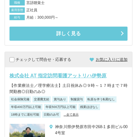
言語聴覚士
職種
正社員
雇用形態
月給：300,000円～
給与
詳しく見る
チェックして問合せ・応募する
お気に入りに追加
株式会社 AT 指定訪問看護アットリハ伊勢原
【作業療法士／理学療法士】土日祝休み◎９時～１７時まで７時
間勤務◎日勤のみ◎
社会保険完備
交通費支給
賞与あり
制服貸与
転居を伴う転勤なし
年収400万円以上可能
年収500万円以上可能
残業ほぼなし
18時までに退社可能
日勤のみ可
...全て表示
神奈川県伊勢原市田中268-1 多田ビル00
4号室