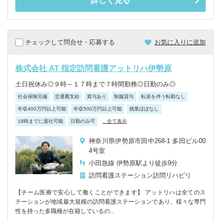
詳しく見る
チェックして問合せ・応募する
お気に入りに追加
株式会社 AT 指定訪問看護アットリハ伊勢原
土日祝休み◎９時～１７時まで７時間勤務◎日勤のみ◎
社会保険完備
交通費支給
賞与あり
制服貸与
転居を伴う転勤なし
年収400万円以上可能
年収500万円以上可能
残業ほぼなし
18時までに退社可能
日勤のみ可
...全て表示
神奈川県伊勢原市田中268-1 多田ビル00
4号室
小田急線 伊勢原駅より徒歩9分
訪問看護ステーション
訪問リハビリ
【チーム医療で安心して働くことができます】 アットリハは全てのス
テーションが地域最大規模の訪問看護ステーションであり、様々な専門
性を持った多職種が在籍しているの...