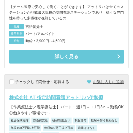
【チーム医療で安心して働くことができます】 アットリハは全てのス
テーションが地域最大規模の訪問看護ステーションであり、様々な専門
性を持った多職種が在籍しているの...
言語聴覚士
職種
パート/アルバイト
雇用形態
時給：3,900円～4,500円
給与
詳しく見る
チェックして問合せ・応募する
お気に入りに追加
株式会社 AT 指定訪問看護アットリハ伊勢原
【作業療法士／理学療法士】パート！週1日～・1日3ｈ～勤務OK
◎働きやすい職場です♪
社会保険完備
交通費支給
研修制度あり
制服貸与
転居を伴う転勤なし
年収400万円以上可能
年収500万円以上可能
残業ほぼなし