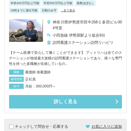
年収400万円以上可能
年収500万円以上可能
残業ほぼなし
18時までに退社可能
日勤のみ可
...全て表示
神奈川県伊勢原市田中268-1 多田ビル00
4号室
小田急線 伊勢原駅より徒歩9分
訪問看護ステーション
訪問リハビリ
【チーム医療で安心して働くことができます】 アットリハは全てのス
テーションが地域最大規模の訪問看護ステーションであり、様々な専門
性を持った多職種が在籍しているの...
看護師 准看護師
職種
正社員
雇用形態
月給：300,000円～
給与
詳しく見る
チェックして問合せ・応募する
お気に入りに追加