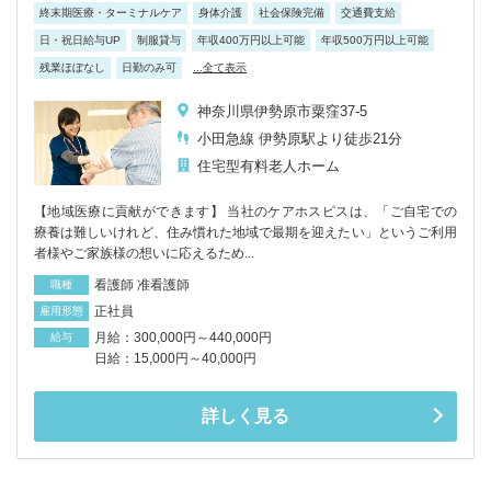
終末期医療・ターミナルケア
身体介護
社会保険完備
交通費支給
日・祝日給与UP
制服貸与
年収400万円以上可能
年収500万円以上可能
残業ほぼなし
日勤のみ可
...全て表示
神奈川県伊勢原市粟窪37-5
小田急線 伊勢原駅より徒歩21分
住宅型有料老人ホーム
【地域医療に貢献ができます】 当社のケアホスピスは、「ご自宅での
療養は難しいけれど、住み慣れた地域で最期を迎えたい」というご利用
者様やご家族様の想いに応えるため...
看護師 准看護師
職種
正社員
雇用形態
月給：300,000円～440,000円
給与
日給：15,000円～40,000円
詳しく見る