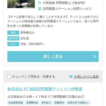
小田急線 伊勢原駅より徒歩9分
訪問看護ステーション
訪問リハビリ
【チーム医療で安心して働くことができます】 アットリハは全てのス
テーションが地域最大規模の訪問看護ステーションであり、様々な専門
性を持った多職種が在籍しているの...
理学療法士
職種
正社員
雇用形態
月給：300,000円～
給与
詳しく見る
チェックして問合せ・応募する
お気に入りに追加
株式会社 AT 指定訪問看護アットリハ伊勢原
土日祝休み◎９時～１７時まで７時間勤務◎日勤のみ◎
社会保険完備
交通費支給
賞与あり
制服貸与
転居を伴う転勤なし