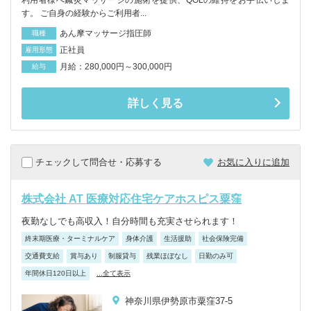
す。 ご自身の経験からご利用者...
あん摩マッサージ指圧師
職種
正社員
雇用形態
月給：280,000円～300,000円
給与
詳しく見る
チェックして問合せ・応募する
お気に入りに追加
株式会社 AT 医療対応住宅ケアホスピス粟窪
夜勤なしでも高収入！自分時間も充実させられます！
終末期医療・ターミナルケア
身体介護
生活援助
社会保険完備
交通費支給
賞与あり
制服貸与
残業ほぼなし
日勤のみ可
年間休日120日以上
...全て表示
神奈川県伊勢原市粟窪37-5