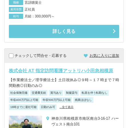
言語聴覚士
職種
正社員
雇用形態
月給：300,000円～
給与
詳しく見る
チェックして問合せ・応募する
お気に入りに追加
株式会社 AT 指定訪問看護アットリハ小田急相模原
【作業療法士／理学療法士】土日祝休み◎９時～１７時まで７時
間勤務◎日勤のみ◎
社会保険完備
交通費支給
賞与あり
制服貸与
転居を伴う転勤なし
年収400万円以上可能
年収500万円以上可能
残業ほぼなし
18時までに退社可能
日勤のみ可
...全て表示
神奈川県相模原市南区南台3-16-17 ハー
ヴェスト南台101