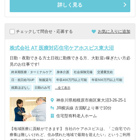
詳しく見る
チェックして問合せ・応募する
お気に入りに追加
株式会社 AT 医療対応住宅ケアホスピス東大沼
日勤・夜勤できる方土日祝に勤務できる方、大歓迎♪稼ぎたい方必
見のお仕事です!
終末期医療・ターミナルケア
身体介護
社会保険完備
交通費支給
日・祝日給与UP
制服貸与
年収400万円以上可能
年収500万円以上可能
残業ほぼなし
日勤のみ可
...全て表示
神奈川県相模原市南区東大沼3-26-25-1
JR横浜線 古淵駅より車で10分
住宅型有料老人ホーム
【地域医療に貢献ができます】 当社のケアホスピスは、「ご自宅での
療養は難しいけれど、住み慣れた地域で最期を迎えたい」というご利用