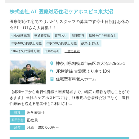
株式会社 AT 医療対応住宅ケアホスピス東大沼
医療対応住宅でのリハビリスタッフの募集です◎土日祝はお休み
☆PT・OTさん大募集！！
社会保険完備
交通費支給
賞与あり
制服貸与
転居を伴う転勤なし
年収400万円以上可能
年収500万円以上可能
残業ほぼなし
18時までに退社可能
日勤のみ可
...全て表示
神奈川県相模原市南区東大沼3-26-25-1
JR横浜線 古淵駅より車で10分
住宅型有料老人ホーム
【緩和ケアから進行性難病の医療処置まで、幅広く経験を積むことがで
きます】 当社のケアホスピスには、終末期の患者様だけでなく、進行
性難病を抱える患者様もご利用され...
理学療法士
職種
正社員
雇用形態
月給：300,000円～
給与