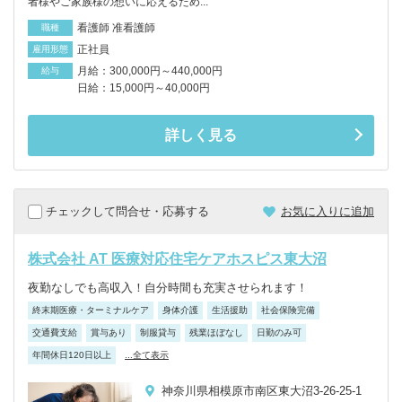
者様やご家族様の想いに応えるため...
看護師 准看護師
職種
正社員
雇用形態
月給：300,000円～440,000円
給与
日給：15,000円～40,000円
詳しく見る
チェックして問合せ・応募する
お気に入りに追加
株式会社 AT 医療対応住宅ケアホスピス東大沼
夜勤なしでも高収入！自分時間も充実させられます！
終末期医療・ターミナルケア
身体介護
生活援助
社会保険完備
交通費支給
賞与あり
制服貸与
残業ほぼなし
日勤のみ可
年間休日120日以上
...全て表示
神奈川県相模原市南区東大沼3-26-25-1