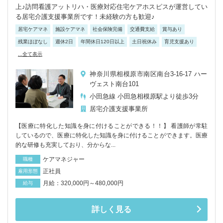
上♪訪問看護アットリハ・医療対応住宅ケアホスピスが運営してい
る居宅介護支援事業所です！未経験の方も歓迎♪
居宅ケアマネ
施設ケアマネ
社会保険完備
交通費支給
賞与あり
残業ほぼなし
週休2日
年間休日120日以上
土日祝休み
育児支援あり
...全て表示
神奈川県相模原市南区南台3-16-17 ハー
ヴェスト南台101
小田急線 小田急相模原駅より徒歩3分
居宅介護支援事業所
【医療に特化した知識を身に付けることができる！！】 看護師が常駐
しているので、医療に特化した知識を身に付けることができます。医療
的な研修も充実しており、分からな...
ケアマネジャー
職種
正社員
雇用形態
月給：320,000円～480,000円
給与
詳しく見る