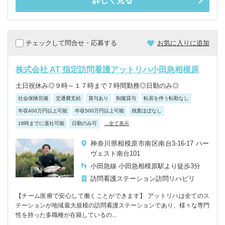
詳しく見る
チェックして問合せ・応募する
お気に入りに追加
株式会社 AT 指定訪問看護アットリハ小田急相模原
土日祝休み◎９時～１７時まで７時間勤務◎日勤のみ◎
社会保険完備
交通費支給
賞与あり
制服貸与
転居を伴う転勤なし
年収400万円以上可能
年収500万円以上可能
残業ほぼなし
18時までに退社可能
日勤のみ可
...全て表示
神奈川県相模原市南区南台3-16-17 ハー
ヴェスト南台101
小田急線 小田急相模原駅より徒歩3分
訪問看護ステーション
訪問リハビリ
【チーム医療で安心して働くことができます】 アットリハは全てのス
テーションが地域最大規模の訪問看護ステーションであり、様々な専門
性を持った多職種が在籍しているの...