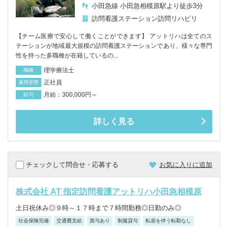
小田急線 小田急相模原駅より徒歩3分
訪問看護ステーション
訪問リハビリ
【チーム医療で安心して働くことができます】 アットリハは全てのス
テーションが地域最大規模の訪問看護ステーションであり、様々な専門
性を持った多職種が在籍しているの...
理学療法士
職種
正社員
雇用形態
月給：300,000円～
給与
詳しく見る
チェックして問合せ・応募する
お気に入りに追加
株式会社 AT 指定訪問看護アットリハ小田急相模原
土日祝休み◎９時～１７時まで７時間勤務◎日勤のみ◎
社会保険完備
交通費支給
賞与あり
制服貸与
転居を伴う転勤なし