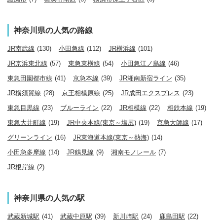
神奈川県の人気の路線
JR南武線
(130)
小田急線
(112)
JR横浜線
(101)
JR京浜東北線
(57)
東急東横線
(54)
小田急江ノ島線
(46)
東急田園都市線
(41)
京急本線
(39)
JR湘南新宿ライン
(35)
JR横須賀線
(28)
京王相模原線
(25)
JR成田エクスプレス
(23)
東急目黒線
(23)
ブルーライン
(22)
JR相模線
(22)
相鉄本線
(19)
東急大井町線
(19)
JR中央本線(東京～塩尻)
(19)
京急大師線
(17)
グリーンライン
(16)
JR東海道本線(東京～熱海)
(14)
小田急多摩線
(14)
JR鶴見線
(9)
湘南モノレール
(7)
JR根岸線
(2)
神奈川県の人気の駅
武蔵新城駅
(41)
武蔵中原駅
(39)
新川崎駅
(24)
鹿島田駅
(22)