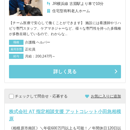
JR横浜線 古淵駅より車で10分
住宅型有料老人ホーム
【チーム医療で安心して働くことができます】 施設には看護師やリハ
ビリ専門スタッフ、ケアマネジャーなど、様々な専門性を持った多職種
が多数在籍しているので、わからな...
介護職 ヘルパー
職種
正社員
雇用形態
月給：200,247円～
給与
詳しく見る
チェックして問合せ・応募する
お気に入りに追加
株式会社 AT 指定相談支援 アットコレット小田急相模
原
《相模原市南区》＼年収600万円以上も可能！／年間休日120日以