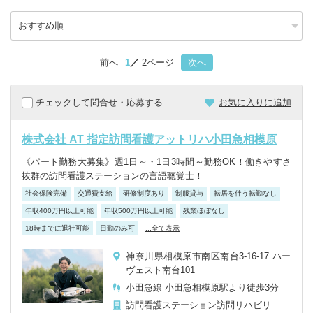
前へ
1
2ページ
次へ
チェックして問合せ・応募する
お気に入りに追加
株式会社 AT 指定訪問看護アットリハ小田急相模原
《パート勤務大募集》週1日～・1日3時間～勤務OK！働きやすさ
抜群の訪問看護ステーションの言語聴覚士！
社会保険完備
交通費支給
研修制度あり
制服貸与
転居を伴う転勤なし
年収400万円以上可能
年収500万円以上可能
残業ほぼなし
18時までに退社可能
日勤のみ可
...全て表示
神奈川県相模原市南区南台3-16-17 ハー
ヴェスト南台101
小田急線 小田急相模原駅より徒歩3分
訪問看護ステーション
訪問リハビリ