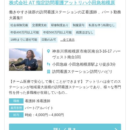
株式会社 AT 指定訪問看護アットリハ小田急相模原
働きやすさ抜群の訪問看護ステーションの正看護師 、パート勤務
大募集!!
社会保険完備
交通費支給
研修制度あり
制服貸与
転居を伴う転勤なし
年収400万円以上可能
年収500万円以上可能
残業ほぼなし
18時までに退社可能
日勤のみ可
...全て表示
神奈川県相模原市南区南台3-16-17 ハー
ヴェスト南台101
小田急線 小田急相模原駅より徒歩3分
訪問看護ステーション
訪問リハビリ
【チーム医療で安心して働くことができます】 アットリハは全てのス
テーションが地域最大規模の訪問看護ステーションであり、様々な専門
性を持った多職種が在籍しているの...
看護師 准看護師
職種
パート/アルバイト
雇用形態
時給：4,000円～4,800円
給与