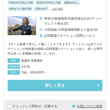
年収400万円以上可能
年収500万円以上可能
残業ほぼなし
18時までに退社可能
日勤のみ可
...全て表示
神奈川県相模原市南区南台3-16-17 ハー
ヴェスト南台101
小田急線 小田急相模原駅より徒歩3分
訪問看護ステーション
訪問リハビリ
【チーム医療で安心して働くことができます】 アットリハは全てのス
テーションが地域最大規模の訪問看護ステーションであり、様々な専門
性を持った多職種が在籍しているの...
看護師 准看護師
職種
正社員
雇用形態
月給：300,000円～
給与
詳しく見る
チェックして問合せ・応募する
お気に入りに追加