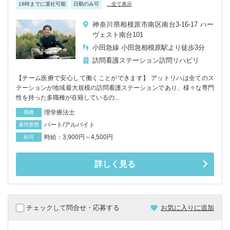
18時までに退社可能
日勤のみ可
...全て表示
神奈川県相模原市南区南台3-16-17 ハー
ヴェスト南台101
小田急線 小田急相模原駅より徒歩3分
訪問看護ステーション
訪問リハビリ
【チーム医療で安心して働くことができます】 アットリハは全てのス
テーションが地域最大規模の訪問看護ステーションであり、様々な専門
性を持った多職種が在籍しているの...
理学療法士
職種
パート/アルバイト
雇用形態
時給：3,900円～4,500円
給与
詳しく見る
チェックして問合せ・応募する
お気に入りに追加