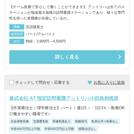
【チーム医療で安心して働くことができます】 アットリハは全てのス
テーションが地域最大規模の訪問看護ステーションであり、様々な専門
性を持った多職種が在籍しているの...
言語聴覚士
職種
パート/アルバイト
雇用形態
時給：3,900円～4,500円
給与
詳しく見る
チェックして問合せ・応募する
お気に入りに追加
株式会社 AT 指定訪問看護アットリハ小田急相模原
【作業療法士／理学療法士】パート！週1日～・1日3ｈ～勤務OK
◎働きやすい職場です♪
社会保険完備
交通費支給
研修制度あり
制服貸与
転居を伴う転勤なし
年収400万円以上可能
年収500万円以上可能
残業ほぼなし