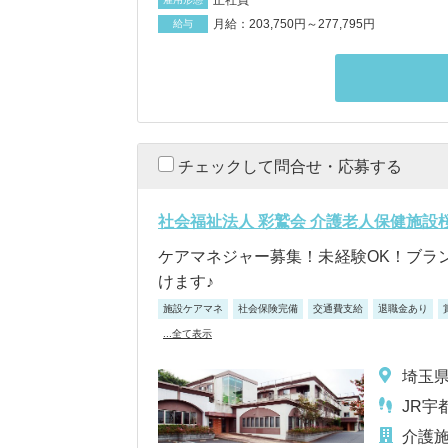
月給：203,750円～277,795円
給与
チェックして問合せ・応募する
社会福祉法人 彩鷲会 介護老人保健施設
ケアマネジャー募集！未経験OK！ブラ
けます♪
施設ケアマネ
社会保険完備
交通費支給
退職金あり
...全て表示
埼玉県
JR宇
介護