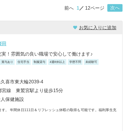
次へ
前へ
1
12ページ
お気に入りに追加
桜田
充実！雰囲気の良い職場で安心して働けます♪
賞与あり
住宅手当
制服貸与
4週8休以上
学歴不問
未経験可
久喜市東大輪2039-4
都宮線 東鷲宮駅より徒歩15分
老人保健施設
ます。 年間休日111日＆リフレッシュ休暇の取得も可能です。福利厚生充