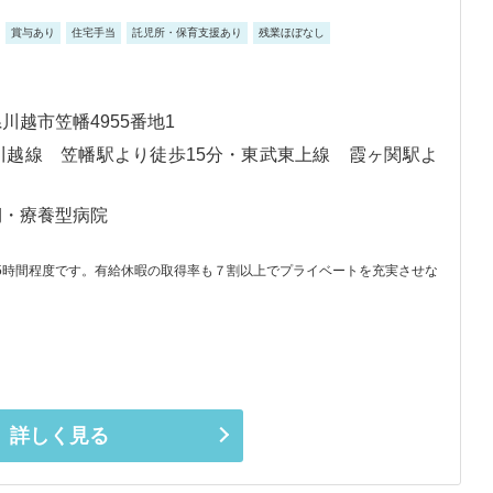
賞与あり
住宅手当
託児所・保育支援あり
残業ほぼなし
川越市笠幡4955番地1
川越線 笠幡駅より徒歩15分・東武東上線 霞ヶ関駅よ
期・療養型病院
月5時間程度です。有給休暇の取得率も７割以上でプライベートを充実させな
詳しく見る