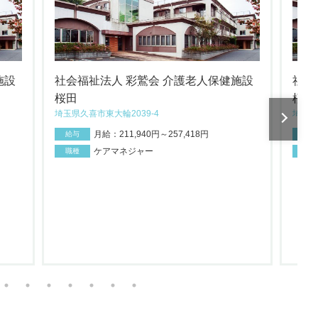
施設
社会福祉法人 彩鷲会 介護老人保健施設
社会
桜田
桜田
埼玉県久喜市東大輪2039-4
埼玉県
月給：211,940円～257,418円
給与
給与
ケアマネジャー
職種
職種