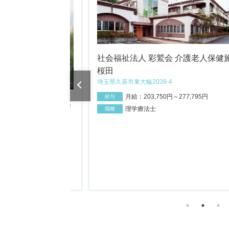
社会福祉法人 彩鷲会 介護老人保健
桜田
埼玉県久喜市東大輪2039-4
月給：203,750円～277,795円
給与
訪問看護アットリハ越
理学療法士
職種
4,500円