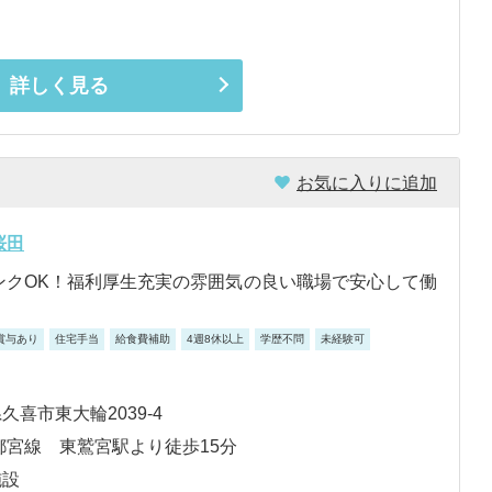
詳しく見る
お気に入りに追加
桜田
ンクOK！福利厚生充実の雰囲気の良い職場で安心して働
賞与あり
住宅手当
給食費補助
4週8休以上
学歴不問
未経験可
久喜市東大輪2039-4
都宮線 東鷲宮駅より徒歩15分
施設