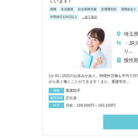
ています♪
病棟
生活援助
社会保険完備
交通費支給
退職金あり
年間休日120日以上
...全て表示
埼玉県
・JR
り...
慢性
1か月に10日のお休みがあり、時間外労働も平均で
がら長く働くことができます！また、看護学生...
看護助手
職種
正社員
雇用形態
月給：166,000円～183,100円
給与