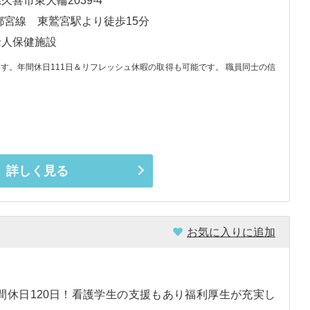
久喜市東大輪2039-4
都宮線 東鷲宮駅より徒歩15分
老人保健施設
す。年間休日111日＆リフレッシュ休暇の取得も可能です。 職員同士の信
詳しく見る
お気に入りに追加
年間休日120日！看護学生の支援もあり福利厚生が充実し