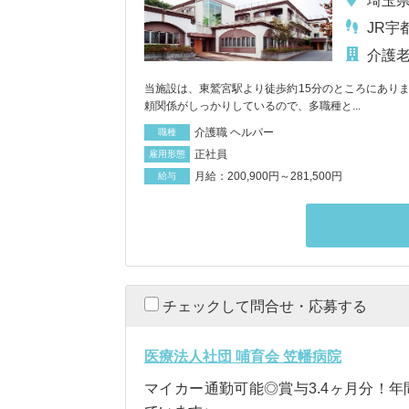
埼玉県
JR宇
介護
当施設は、東鷲宮駅より徒歩約15分のところにありま
頼関係がしっかりしているので、多職種と...
介護職 ヘルパー
職種
正社員
雇用形態
月給：200,900円～281,500円
給与
チェックして問合せ・応募する
医療法人社団 哺育会 笠幡病院
マイカー通勤可能◎賞与3.4ヶ月分！