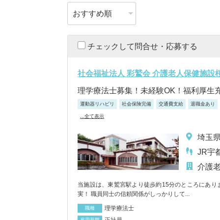
チェックして問合せ・応募する
社会福祉法人 彩鷲会 介護老人保健施設
理学療法士募集！未経験OK！福利厚生
運動器リハビリ
社会保険完備
交通費支給
退職金あり
...全て表示
埼玉県
JR宇
介護
当施設は、東鷲宮駅より徒歩約15分のところにあり
実！ 職員同士の信頼関係がしっかりして...
理学療法士
職種
正社員
雇用形態